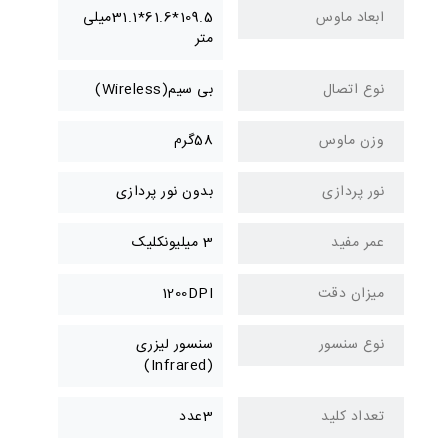
ابعاد ماوس
109.5*61.6*31.1میلی
متر
نوع اتصال
بی سیم(Wireless)
وزن ماوس
58گرم
نور پردازی
بدون نور پردازی
عمر مفید
3 میلیونکلیک
میزان دقت
1200DPI
نوع سنسور
سنسور لیزری
(Infrared)
تعداد کلید
3عدد