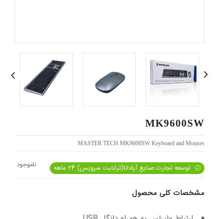
MK9600SW
MASTER TECH MK9600SW Keyboard and Mouses
ناموجود
توسعه تجارت صنایع آپادانا(ترابایت سرویس) 24 ماهه
مشخصات کلی محصول
ارتباط وایرلس به همراه دانگل USB