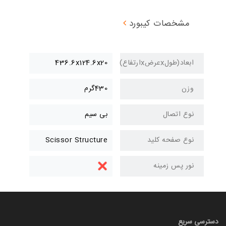
مشخصات کیبورد
ابعاد(طولxعرضxارتفاع)
436.6x124.6x20
وزن
430گرم
نوع اتصال
بی سیم
نوع صفحه کلید
Scissor Structure
نور پس زمینه
دسترسی سریع