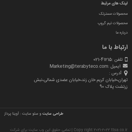
لینک های مرتبط
محصولات مسترتک
محصولات تیم گروپ
درباره ما
ارتباط با ما
تلفن :
021-41215
ایمیل :
Marketing@terabyteco.com
آدرس :
تهران،خیابان کریم خان زند،خیابان عضدی شمالی،نبش
زرتشت پلاک 90
طراحی سایت
و سئو سایت : آوینا پرداز
Copy right 2021-2022 ttsa.co.ir | تمامی حقوق این وب سایت برای شرکت