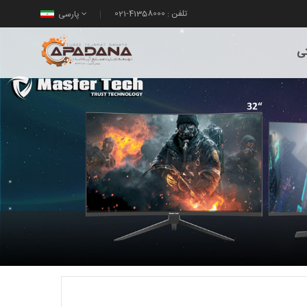
تلفن : 41358000-021
پارسی
تی