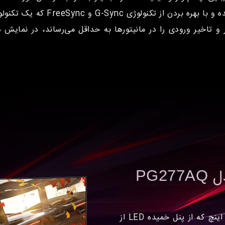
تخصصی برای استفاده گیمرها و منا
 تاخیر ورودی را در مانیتورها به حداقل می‌رساند، در نمایش ه
دل
PG277AQ
مانیتوری در سایز 27 اینچ که از پنل خمیده LED از