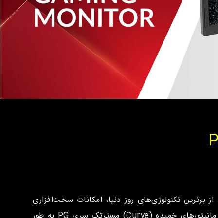
بهره بردن از برترین تکنولوژی‌های روز دنیا، امکانات سخت‌افزاری
کم‌نظیر و مشخصه‌های ظاهری فوق‌العاده، برای کاربر، زیبایی چشم‌نواز و کیفیت عملکرد بسیار بالا را به ارمغان آورده‌اند. مانیتورهای خمیده (Curve) مسترتک سری PG به طور