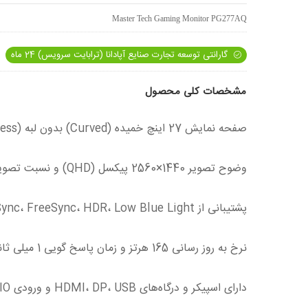
Master Tech Gaming Monitor PG277AQ
گارانتی توسعه تجارت صنایع آپادانا (ترابایت سرویس) 24 ماه
مشخصات کلی محصول
صفحه نمایش 27 اینچ خمیده (Curved) بدون لبه (Frameless) با بک‌لایت LED و پنل VA
وضوح تصویر 1440×2560 پیکسل (QHD) و نسبت تصویر 16:9 و میزان خمیدگی 1500R
پشتیبانی از G-Sync، FreeSync، HDR، Low Blue Light و Flicker Free
نرخ به روز رسانی 165 هرتز و زمان پاسخ گویی 1 میلی ثانیه
دارای اسپیکر و درگاه‌های HDMI، DP، USB و ورودی AUDIO