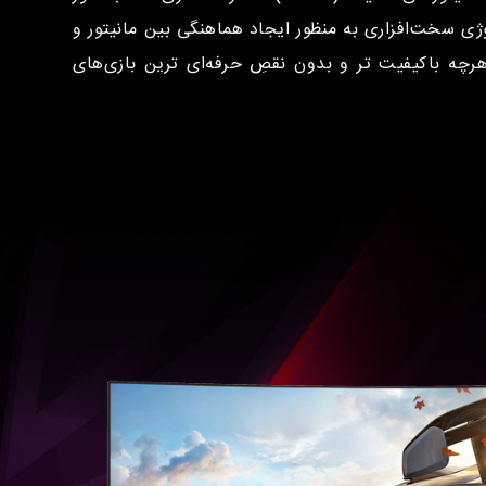
سب بازی طراحی شده و با بهره بردن از تکنولوژی G-Sync و FreeSync که یک تکنولوژی سخت‌افزاری به منظور ایجاد هماهنگی بین مانیتور و
رچه باکیفیت تر و بدون نقصِ حرفه‌ای ترین بازی‌های