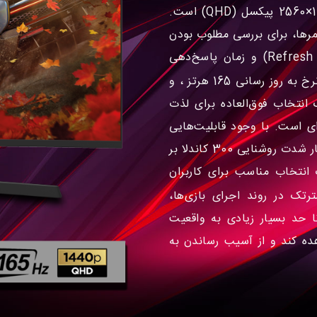
نوع VA بهره می‌برد و دقت تصویر یا رزولوشن آن 1440×2560 پیکسل (QHD) است.
مرها، برای بررسی مطلوب بودن
یک مانیتور، بیشتر از رزولوشن آن، به فرکانس (Refresh Rate) و زمان پاسخ‌دهی
با نرخ به روز رسانی 165 هرتز ، و
 دهی 1 میلی ثانیه در کنار رزولوشن 2K یک انتخاب فوق‌العاده برای لذت
ی است. با وجود قابلیت‌هایی
مانند G-Sync، FreeSync، HDR و فیلتر نور آبی، در کنار شدت روشنایی 300 کاندلا بر
می‌تواند یک انتخاب مناسب برای کاربران
تک در روند اجرای بازی‌ها،
 حد بسیار زیادی به واقعیت
هده کند و از آسیب رساندن به